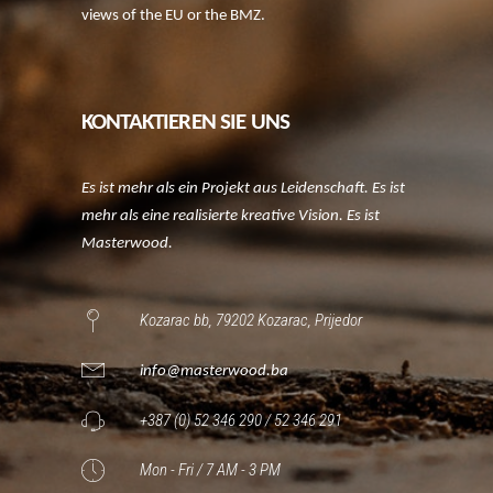
views of the EU or the BMZ.
KONTAKTIEREN SIE UNS
Es ist mehr als ein Projekt aus Leidenschaft. Es ist
mehr als eine realisierte kreative Vision. Es ist
Masterwood.
Kozarac bb, 79202 Kozarac, Prijedor
info@masterwood.ba
+387 (0) 52 346 290 / 52 346 291
Mon - Fri / 7 AM - 3 PM