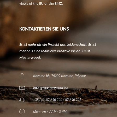
views of the EU or the BMZ.
KONTAKTIEREN SIE UNS
Es ist mehr als ein Projekt aus Leidenschaft. Es ist
mehr als eine realisierte kreative Vision. Es ist
Masterwood.
Kozarac bb, 79202 Kozarac, Prijedor
info@masterwood.ba
+387 (0) 52 346 290 / 52 346 291
Mon - Fri / 7 AM - 3 PM