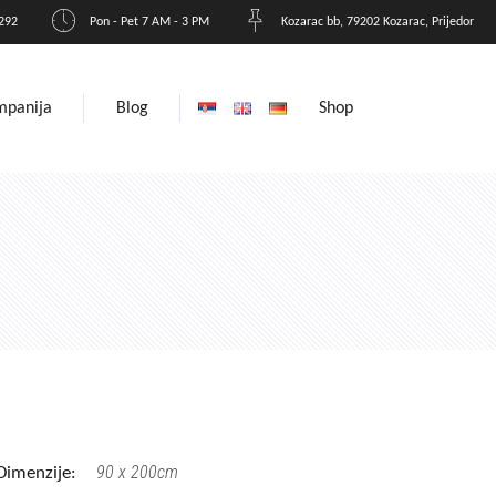
 292
Pon - Pet 7 AM - 3 PM
Kozarac bb, 79202 Kozarac, Prijedor
mpanija
Blog
Shop
90 x 200cm
Dimenzije: