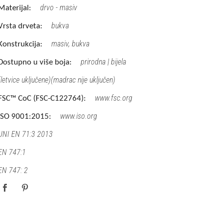
drvo - masiv
Materijal:
bukva
Vrsta drveta:
masiv, bukva
Konstrukcija:
prirodna | bijela
Dostupno u više boja:
(letvice uključene)(madrac nije uključen)
www.fsc.org
FSC™ CoC (FSC-C122764):
www.iso.org
ISO 9001:2015:
UNI EN 71:3 2013
EN 747:1
EN 747: 2