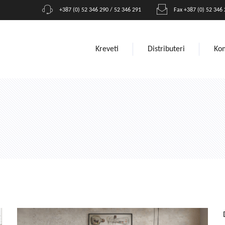
+387 (0) 52 346 290 / 52 346 291
Fax +387 (0) 52 346
Kreveti
Distributeri
Ko