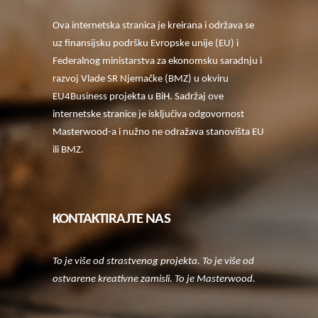
Ova internetska stranica je kreirana i održava se
uz finansijsku podršku Evropske unije (EU) i
Federalnog ministarstva za ekonomsku saradnju i
razvoj Vlade SR Njemačke (BMZ) u okviru
EU4Business projekta u BiH. Sadržaj ove
internetske stranice je isključiva odgovornost
Masterwood-a i nužno ne odražava stanovišta EU
ili BMZ.
KONTAKTIRAJTE NAS
To je više od strastvenog projekta. To je više od
ostvarene kreativne zamisli. To je Masterwood.