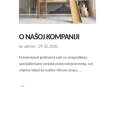
O NAŠOJ KOMPANIJI
by
admin
29.02.2020.
Masterwood godinama radi na unapređenju
specijalizovane serijske proizvodnje kreveta, sve
vrijeme težeći ka suštini i ličnom izrazu.