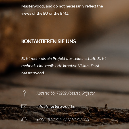
Masterwood, and do not necessarily reflect the
views of the EU or the BMZ.
KONTAKTIEREN SIE UNS
Es ist mehr als ein Projekt aus Leidenschaft. Es ist
mehr als eine realisierte kreative Vision. Es ist
Masterwood.
Kozarac bb, 79202 Kozarac, Prijedor
info@masterwood.ba
+387 (0) 52 346 290 / 52 346 291