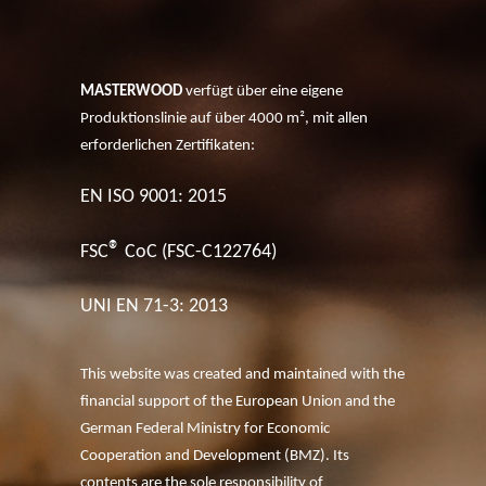
MASTERWOOD
verfügt über eine eigene
Produktionslinie auf über 4000 m², mit allen
erforderlichen Zertifikaten:
EN ISO 9001: 2015
®
FSC
CoC (FSC-C122764)
UNI EN 71-3: 2013
This website was created and maintained with the
financial support of the European Union and the
German Federal Ministry for Economic
Cooperation and Development (BMZ). Its
contents are the sole responsibility of