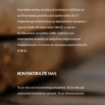
Ova internetska stranica je kreirana i održava se
uz finansijsku podršku Evropske unije (EU) i
Federalnog ministarstva za ekonomsku saradnju i
razvoj Vlade SR Njemačke (BMZ) u okviru
EU4Business projekta u BiH. Sadržaj ove
internetske stranice je isključiva odgovornost
Masterwood-a i nužno ne odražava stanovišta EU
ili BMZ.
KONTAKTIRAJTE NAS
To je više od strastvenog projekta. To je više od
ostvarene kreativne zamisli. To je Masterwood.